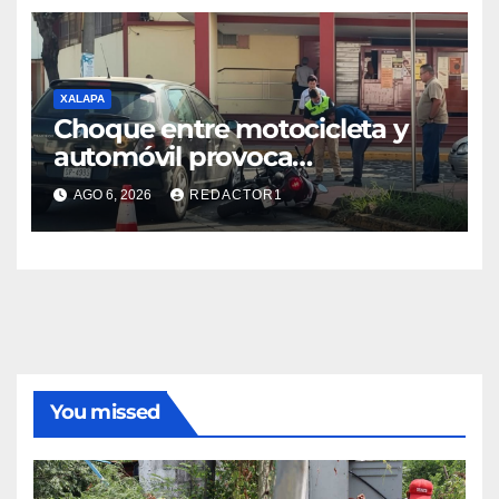
XALAPA
Choque entre motocicleta y
automóvil provoca
movilización en calles de
AGO 6, 2026
REDACTOR1
Xalapa
You missed