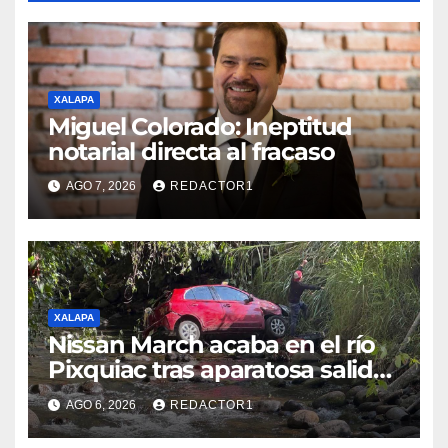
XALAPA
Miguel Colorado: Ineptitud
notarial directa al fracaso
AGO 7, 2026
REDACTOR1
XALAPA
Nissan March acaba en el río
Pixquiac tras aparatosa salida
de camino en la carretera
AGO 6, 2026
REDACTOR1
Briones