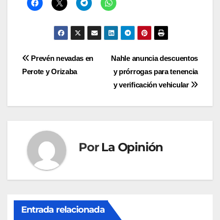
Navegación
Prevén nevadas en
Nahle anuncia descuentos
Perote y Orizaba
y prórrogas para tenencia
de
y verificación vehicular
entradas
Por
La Opinión
Entrada relacionada