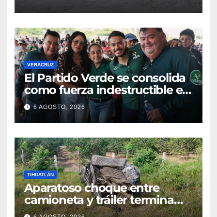
VERACRUZ
​El Partido Verde se consolida
como fuerza indestructible en
la zona norte de Veracruz
6 AGOSTO, 2026
TIHUATLÁN
Aparatoso choque entre
camioneta y tráiler termina
con ambas unidades fuera de
6 AGOSTO, 2026