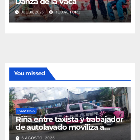
Danza de la Vaca
JUL 30, 2026
REDACTOR1
You missed
POZA RICA
Riña entre taxista y trabajador
de autolavado moviliza a
policías en Poza Rica
6 AGOSTO, 2026