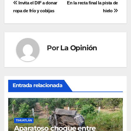
Navegación
Invita el DIF a donar
En la recta final la pista de
ropa de frío y cobijas
hielo
de
entradas
Por
La Opinión
Entrada relacionada
TIHUATLÁN
Aparatoso choque entre