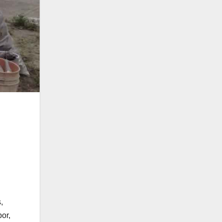
,
or,