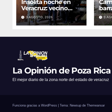
Insólita noche en
Cami
Veracruz: vecino
barr
denuncia intento de
dent
3 AGOSTO, 2026
3 AG
cateo tras viralizar
en C
video captado por
cond
cámaras de
golp
seguridad
La Opinión de Poza Rica
El mejor diario de la zona norte del estado de veracruz
Funciona gracias a WordPress
|
Tema: Newsup de
Themeansar