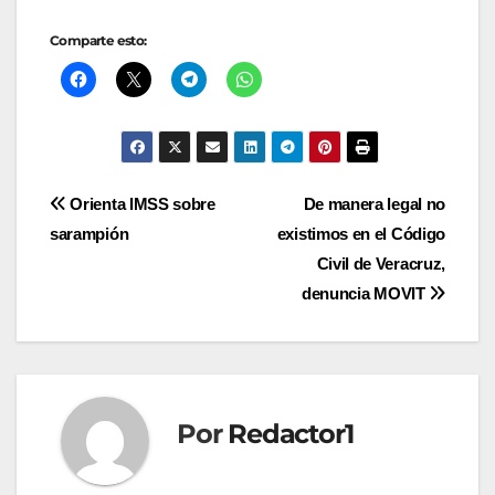
Comparte esto:
Navegación
Orienta IMSS sobre
De manera legal no
sarampión
existimos en el Código
de
Civil de Veracruz,
entradas
denuncia MOVIT
Por
Redactor1