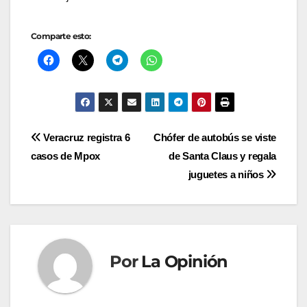
Comparte esto:
Navegación
Veracruz registra 6
Chófer de autobús se viste
casos de Mpox
de Santa Claus y regala
de
juguetes a niños
entradas
Por
La Opinión