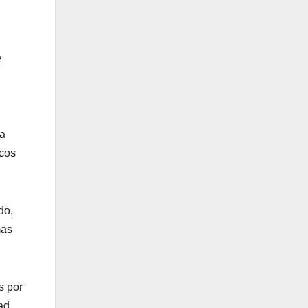
e
na
icos
do,
mas
s por
ad,