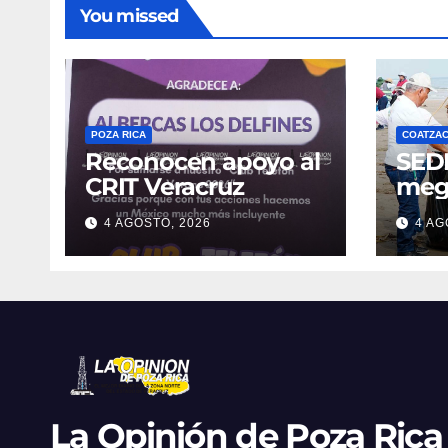
You missed
POZA RICA
COATZA
Reconocen apoyo al
SED
CRIT Veracruz
meg
limp
4 AGOSTO, 2026
4 AG
Coat
reti
de r
Fest
La Opinión de Poza Rica