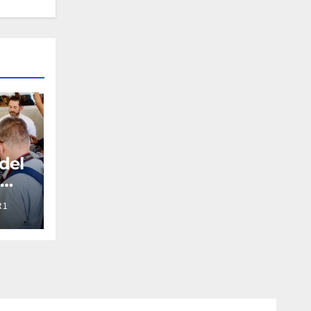
 del
a
R1