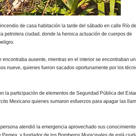
l incendio de casa habitación la tarde del sábado en calle Río d
la petrolera ciudad, donde la heroica actuación de cuerpos de
eligro.
e encontraba ausente, mientras en el interior se encontraban u
sos nueve, quienes fueron sacados oportunamente por los técn
con la participación de elementos de Seguridad Pública del Esta
rcito Mexicano quienes sumaron esfuerzos para apagar las lla
en persona atendió la emergencia aprovechado sus conocimiento
e Pemex, y fundador de los Bomberos Municipales de está ciud