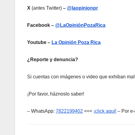
X
(antes Twitter)
–
@laopinionpr
Facebook –
@LaOpiniónPozaRica
Youtube –
La Opinión Poza Rica
¿Reporte y denuncia?
Si cuentas con imágenes o video que exhiban malt
¡Por favor, háznoslo saber!
– WhatsApp:
7822199402
<<<
¡click aquí!
– Por e-