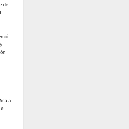
e de
l
remió
 y
ión
Rica a
 el