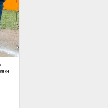
a
nil de