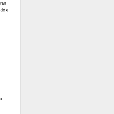
gran
 dé el
 a