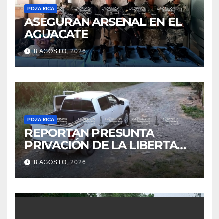
POZA RICA
ASEGURAN ARSENAL EN EL
AGUACATE
8 AGOSTO, 2026
POZA RICA
REPORTAN PRESUNTA
PRIVACIÓN DE LA LIBERTAD
DE DOS HOMBRES EN CERRO
8 AGOSTO, 2026
AZUL; HORAS DESPUÉS
HABRÍAN SIDO LIBERADOS