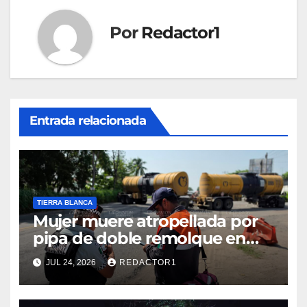
Por
Redactor1
Entrada relacionada
TIERRA BLANCA
Mujer muere atropellada por
pipa de doble remolque en
carretera federal de Tierra
JUL 24, 2026
REDACTOR1
Blanca