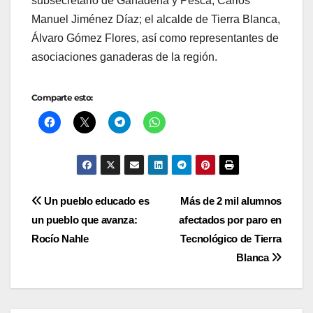
subsecretario de Ganadería y Pesca, Carlos
Manuel Jiménez Díaz; el alcalde de Tierra Blanca,
Álvaro Gómez Flores, así como representantes de
asociaciones ganaderas de la región.
Comparte esto:
Navegación
Un pueblo educado es
Más de 2 mil alumnos
un pueblo que avanza:
afectados por paro en
de
Rocío Nahle
Tecnológico de Tierra
entradas
Blanca