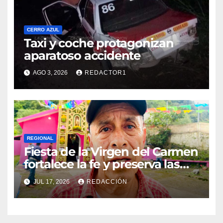
CERRO AZUL
Taxi y coche protagonizan
aparatoso accidente
AGO 3, 2026
REDACTOR1
REGIONAL
Fiesta de la Virgen del Carmen
fortalece la fe y preserva las
tradiciones en El Esquilón
JUL 17, 2026
REDACCIÓN