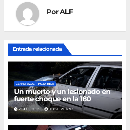
Por
ALF
Entrada relacionada
CERRO AZUL
POZA RICA
Un muerto y un lesionado en
fuerte choque en la 180
AGO 3, 2026
JOSÉ VERAZ