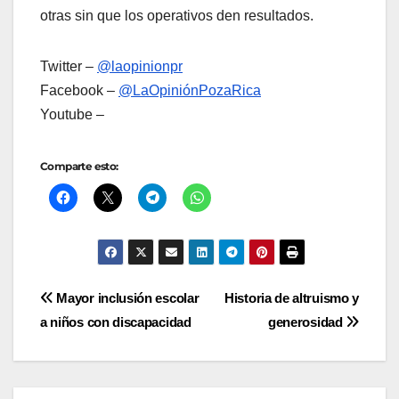
otras sin que los operativos den resultados.
Twitter –
@laopinionpr
Facebook –
@LaOpiniónPozaRica
Youtube –
Comparte esto:
Navegación
Mayor inclusión escolar
Historia de altruismo y
a niños con discapacidad
generosidad
de
entradas