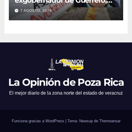
exgobernador de Guerrero,
por el caso Ayotzinapa
7 AGOSTO, 2026
La Opinión de Poza Rica
El mejor diario de la zona norte del estado de veracruz
Funciona gracias a WordPress
|
Tema: Newsup de
Themeansar