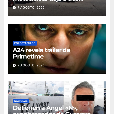
jóvenes lesionados en la
7 AGOSTO, 2026
colonia 27 de Septiembre de
Poza Rica
ESPECTÁCULOS
A24 revela tráiler de
Primetime
7 AGOSTO, 2026
NACIONAL
Detienen a Ángel «N»,