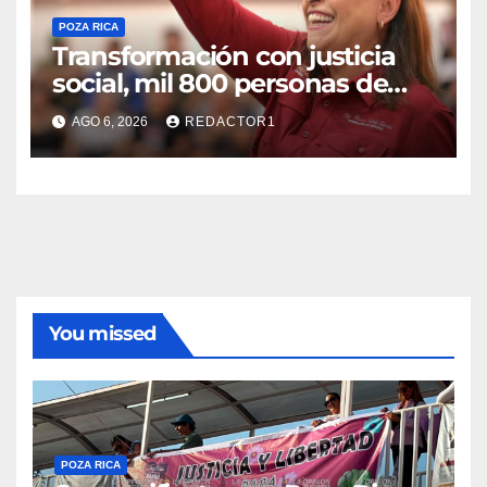
POZA RICA
Transformación con justicia
social, mil 800 personas de
siete municipios reciben
AGO 6, 2026
REDACTOR1
Apoyo a la Palabra: Rocío
Nahle
You missed
POZA RICA