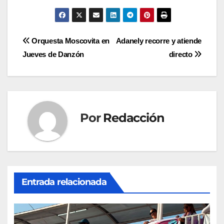
Navegación
Orquesta Moscovita en
Adanely recorre y atiende
Jueves de Danzón
directo
de
entradas
Por
Redacción
Entrada relacionada