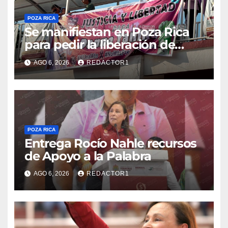
POZA RICA
Se manifiestan en Poza Rica
para pedir la liberación de
Danna Yanina y el
AGO 6, 2026
REDACTOR1
esclarecimiento del caso
Dafne
POZA RICA
Entrega Rocío Nahle recursos
de Apoyo a la Palabra
AGO 6, 2026
REDACTOR1