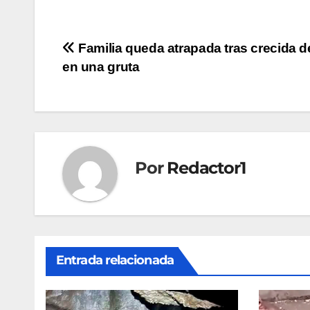
Navegación
Familia queda atrapada tras crecida 
en una gruta
de
entradas
Por
Redactor1
Entrada relacionada