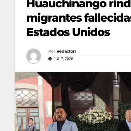
Huauchinango rin
migrantes fallecidas
Estados Unidos
Por
Redactor1
JUL 7, 2026