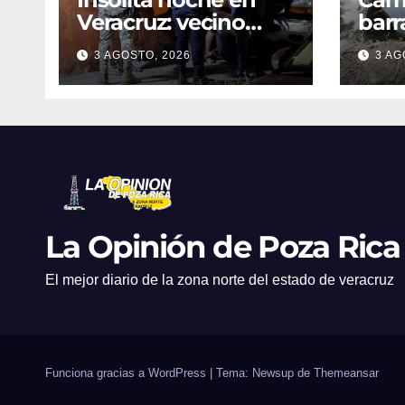
Veracruz: vecino
barr
denuncia intento de
dent
3 AGOSTO, 2026
3 AG
cateo tras viralizar
en C
video captado por
cond
cámaras de
golp
seguridad
La Opinión de Poza Rica
El mejor diario de la zona norte del estado de veracruz
Funciona gracias a WordPress
|
Tema: Newsup de
Themeansar