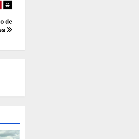
co de
res