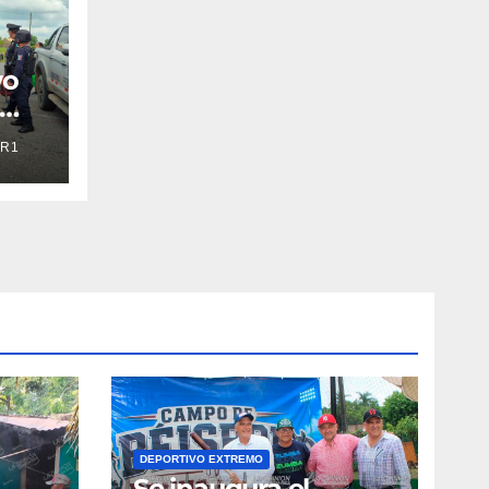
vo
R1
DEPORTIVO EXTREMO
Se inaugura el