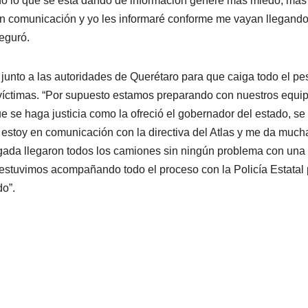
do lo que se está dando de información genere más miedo, más
 comunicación y yo les informaré conforme me vayan llegand
seguró.
junto a las autoridades de Querétaro para que caiga todo el pe
as víctimas. “Por supuesto estamos preparando con nuestros equi
e se haga justicia como la ofreció el gobernador del estado, s
e estoy en comunicación con la directiva del Atlas y me da much
ugada llegaron todos los camiones sin ningún problema con una 
o estuvimos acompañando todo el proceso con la Policía Estatal
do”.