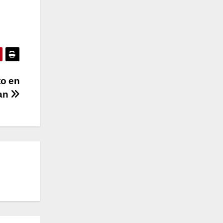
to en
han