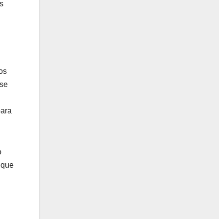
s
os
 se
para
o
 que