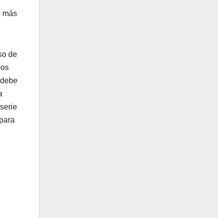
o más
so de
pos
e debe
a
serie
 para