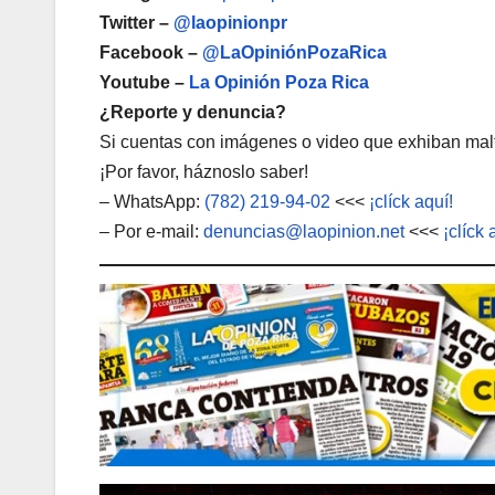
Twitter –
@laopinionpr
Facebook –
@LaOpiniónPozaRica
Youtube –
La Opinión Poza Rica
¿Reporte y denuncia?
Si cuentas con imágenes o video que exhiban malt
¡Por favor, háznoslo saber!
– WhatsApp:
(782) 219-94-02
<<<
¡clíck aquí!
– Por e-mail:
denuncias@laopinion.net
<<<
¡clíck 