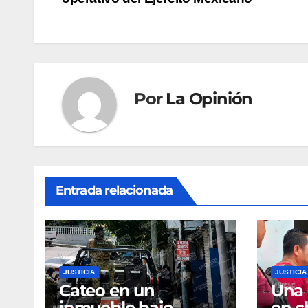
de
entradas
Por
La Opinión
Entrada relacionada
JUSTICIA
JUSTICIA
Cateo en un
Una 
inmueble bajo
en c