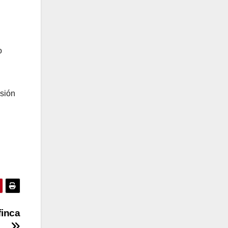
o
esión
finca