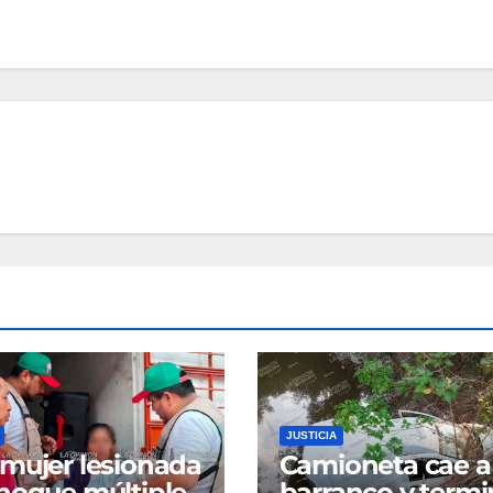
JUSTICIA
mujer lesionada
Camioneta cae a
hoque múltiple
barranco y termi