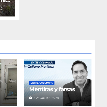
oza
R1
con
ENTRE COLUMNAS
Mentiras y farsas
4 AGOSTO, 2026
obre