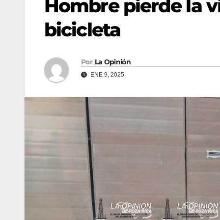
Hombre pierde la vi
bicicleta
Por
La Opinión
ENE 9, 2025