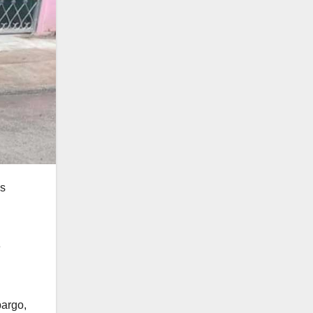
os
e
bargo,