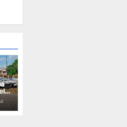
pa
el
AZ