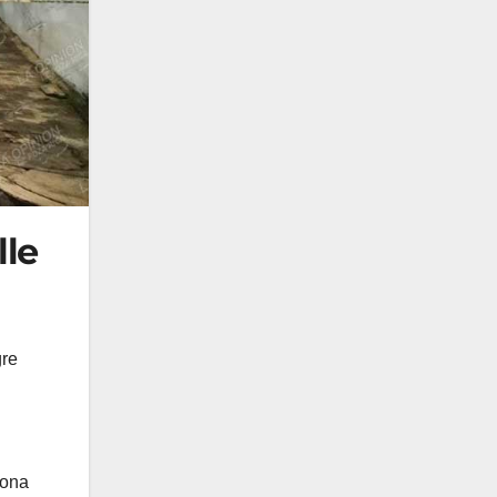
lle
gre
zona