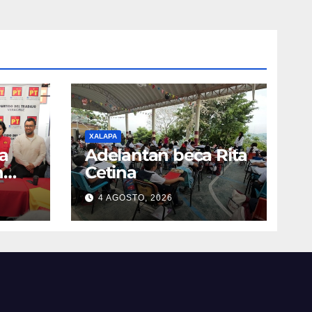
XALAPA
a
Adelantan beca Rita
n
Cetina
4 AGOSTO, 2026