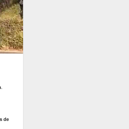
n
.
s de