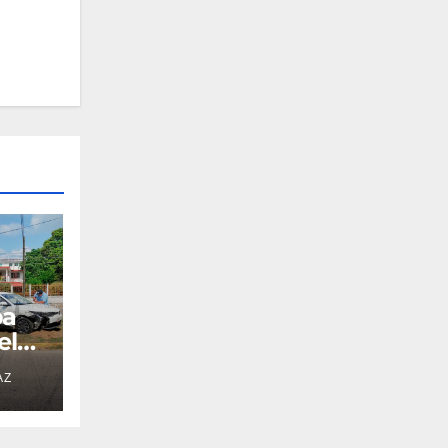
pa
el
AZ