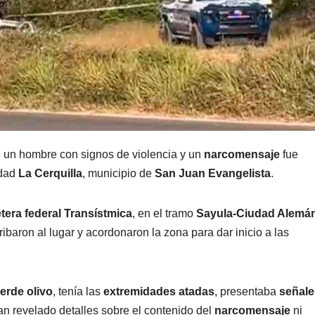
e un hombre con signos de violencia y un
narcomensaje
fue
idad
La Cerquilla
, municipio de
San Juan Evangelista
.
etera federal Transístmica
, en el tramo
Sayula-Ciudad Alemá
ibaron al lugar y acordonaron la zona para dar inicio a las
erde olivo
, tenía las
extremidades atadas
, presentaba
señale
an revelado detalles sobre el contenido del
narcomensaje
ni