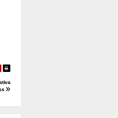
ativa
ss