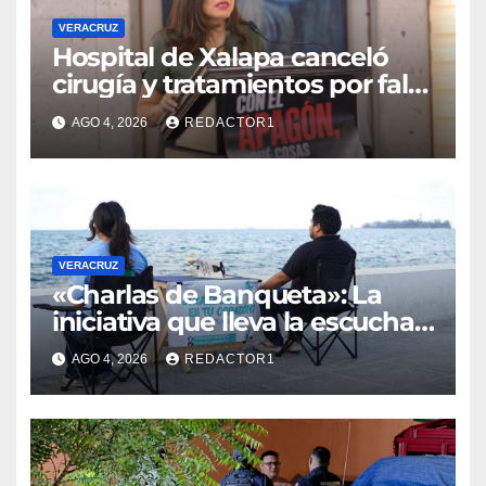
VERACRUZ
Hospital de Xalapa canceló
cirugía y tratamientos por falta
de energía eléctrica: Elena
AGO 4, 2026
REDACTOR1
Córdova
VERACRUZ
«Charlas de Banqueta»: La
iniciativa que lleva la escucha
de la salud mental al bulevar
AGO 4, 2026
REDACTOR1
de Veracruz