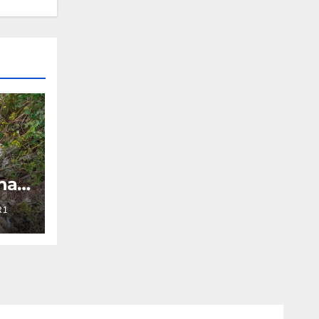
na
oza
R1
con