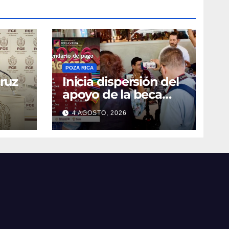
POZA RICA
cruz
Inicia dispersión del
apoyo de la beca
ierta
Rita Cetina
4 AGOSTO, 2026
e
na
n
o