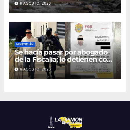
de camino en la carretera
6 AGOSTO, 2026
Briones
MINATITLÁN
Se hacía pasar por abogado
de la Fiscalía; lo detienen con
camioneta robada en
6 AGOSTO, 2026
Minatitlán