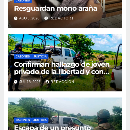
CAZONES
Resguardan mono araña
AGO 3, 2026
REDACTOR1
CAZONES
JUSTICIA
Confirman hallazgo de joven
privado de la libertad y con
huellas de violencia
JUL 18, 2026
REDACCIÓN
CAZONES
JUSTICIA
Escapa de un presunto