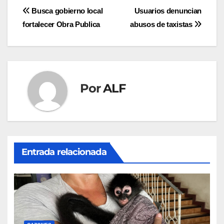
Navegación
Busca gobierno local
Usuarios denuncian
fortalecer Obra Publica
abusos de taxistas
de
entradas
Por
ALF
Entrada relacionada