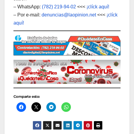
– WhatsApp:
(782) 219-94-02
<<<
¡clíck aquí!
– Por e-mail:
denuncias@laopinion.net
<<<
¡clíck
aquí!
Comparte esto: