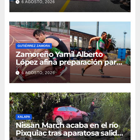
6 AGOSTO, 2026
GUTIÉRREZ ZAMORA
Zamoreño Yamil Alberto
López afina preparación para
participar en el Mundial
6 AGOSTO, 2026
Máster de Atletismo en Corea
del Sur
XALAPA
Nissan March acaba en el río
Pixquiac tras aparatosa salida