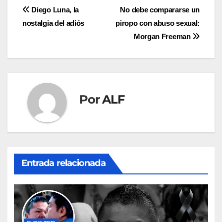
Navegación
Diego Luna, la
No debe compararse un
nostalgia del adiós
piropo con abuso sexual:
de
Morgan Freeman
entradas
Por
ALF
Entrada relacionada