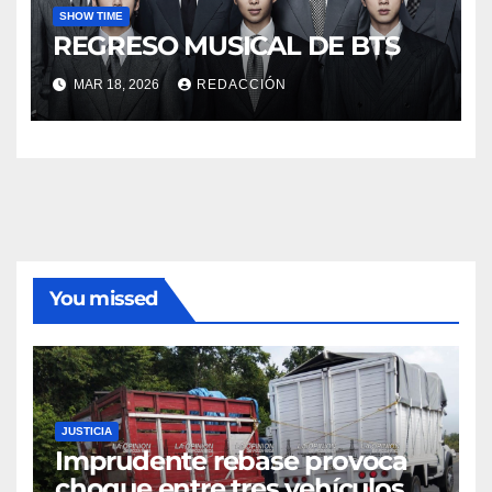
SHOW TIME
REGRESO MUSICAL DE BTS
MAR 18, 2026
REDACCIÓN
You missed
JUSTICIA
Imprudente rebase provoca
choque entre tres vehículos