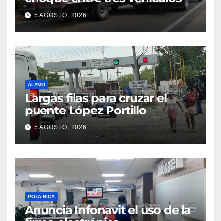
5 AGOSTO, 2026
ÁLAMO
Largas filas para cruzar el
puente López Portillo
5 AGOSTO, 2026
POZA RICA
Anuncia Infonavit el uso de la