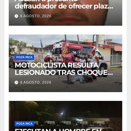
defraudador de ofrecer plazas
de maestros
8 AGOSTO, 2026
POZA RICA
MOTOCICLISTA RESULTA
LESIONADO TRAS CHOQUE
EN LA 27 DE SEPTIEMBRE
8 AGOSTO, 2026
POZA RICA