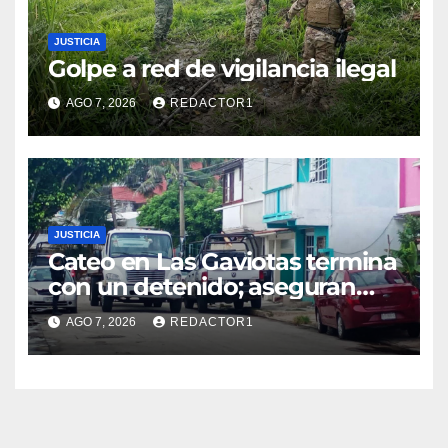
JUSTICIA
Golpe a red de vigilancia ilegal
AGO 7, 2026
REDACTOR1
JUSTICIA
Cateo en Las Gaviotas termina
con un detenido; aseguran
armas, presunta droga y un
AGO 7, 2026
REDACTOR1
automóvil