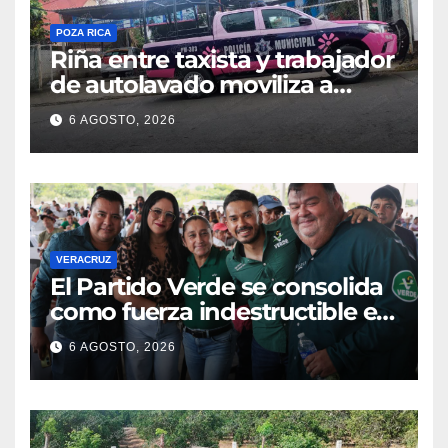
POZA RICA
Riña entre taxista y trabajador
de autolavado moviliza a
policías en Poza Rica
6 AGOSTO, 2026
VERACRUZ
​El Partido Verde se consolida
como fuerza indestructible en
la zona norte de Veracruz
6 AGOSTO, 2026