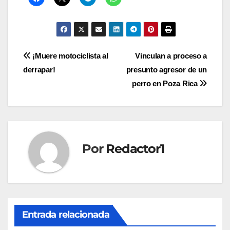
Navegación
¡Muere motociclista al
Vinculan a proceso a
derrapar!
presunto agresor de un
de
perro en Poza Rica
entradas
Por
Redactor1
Entrada relacionada