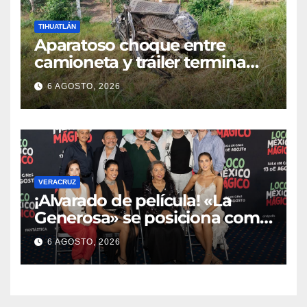
TIHUATLÁN
Aparatoso choque entre
camioneta y tráiler termina
con ambas unidades fuera de
6 AGOSTO, 2026
la carretera en Tihuatlán
VERACRUZ
¡Alvarado de película! «La
Generosa» se posiciona como
escenario ideal para
6 AGOSTO, 2026
producciones de cine y
televisión