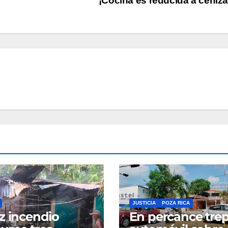
¡Cocina es reducida a ceniz
JUSTICIA
POZA RICA
z incendio
En percance tre