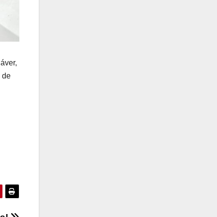
dáver,
 de