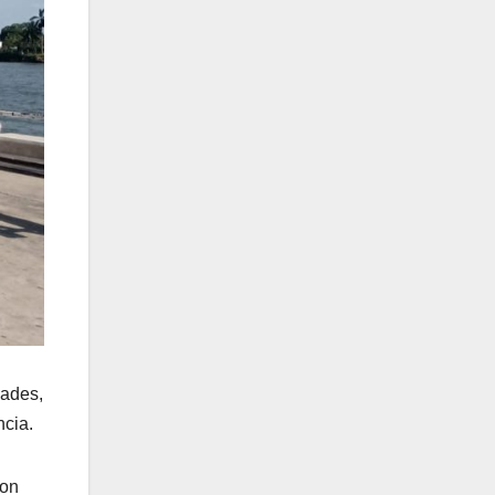
dades,
ncia.
con