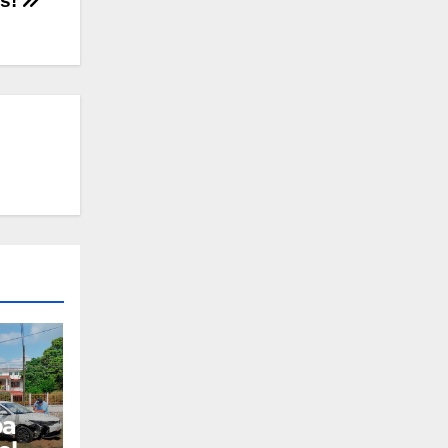
as!
pa