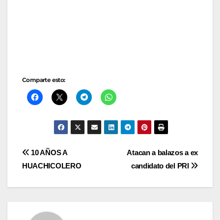
Comparte esto:
Navegación
10 AÑOS A
Atacan a balazos a ex
HUACHICOLERO
candidato del PRI
de
entradas