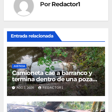
Por
Redactor1
Entrada relacionada
JUSTICIA
Camioneta cae a barranco y
termina dentro de una poza
en Coatzintla; conductor sale
AGO 3, 2026
REDACTOR1
con golpes leves