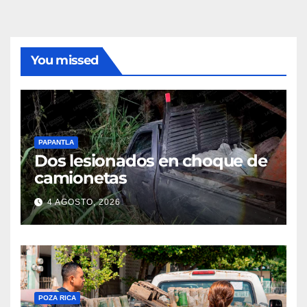
You missed
PAPANTLA
Dos lesionados en choque de
camionetas
4 AGOSTO, 2026
POZA RICA