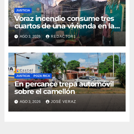
JUSTICIA
Voraz incendio consume tres
cuartos de una vivienda en la
colonia Manuel Ávila Camacho
AGO 3, 2026
REDACTOR1
JUSTICIA
POZA RICA
En percance trepa automóvil
sobre el camellón
AGO 3, 2026
JOSÉ VERAZ