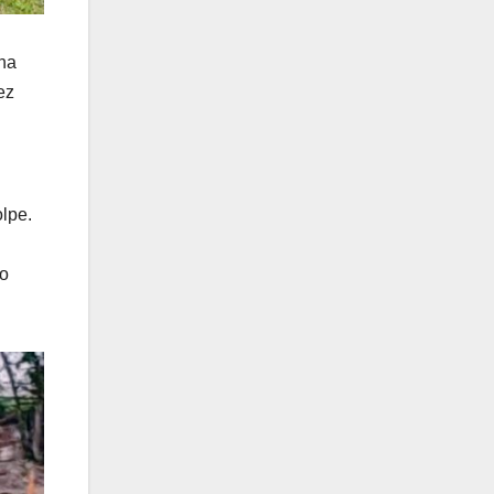
una
ez
olpe.
do