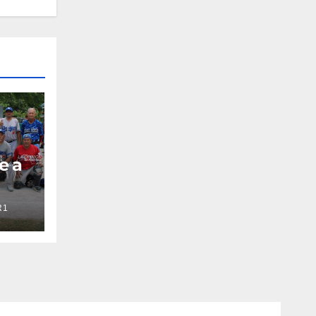
e a
R1