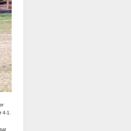
er
r 4-1.
sar