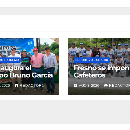
VO EXTREMO
DEPORTIVO EXTREMO
naugura el
Fresno se impon
o Bruno García
Cafeteros
, 2026
REDACTOR1
AGO 3, 2026
REDACTO