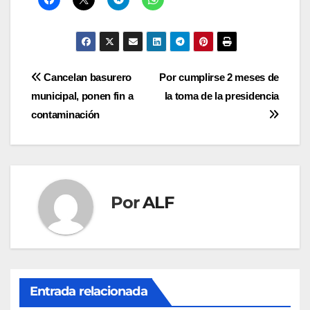
Navegación
Cancelan basurero
Por cumplirse 2 meses de
municipal, ponen fin a
la toma de la presidencia
de
contaminación
entradas
Por
ALF
Entrada relacionada