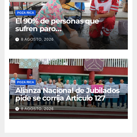
POZA RICA
El 90% de personas que
sufren paro
cardiorrespiratorio mueren
8 AGOSTO, 2026
POZA RICA
Alianza Nacional de Jubilados
pide se corrija Articulo 127
8 AGOSTO, 2026