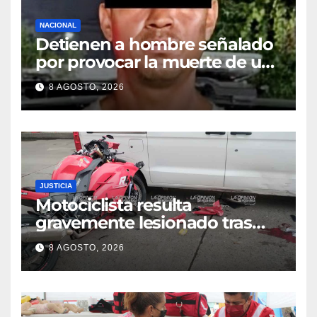
NACIONAL
Detienen a hombre señalado
por provocar la muerte de un
adulto mayor
8 AGOSTO, 2026
JUSTICIA
Motociclista resulta
gravemente lesionado tras
choque en la colonia Ricardo
8 AGOSTO, 2026
Flores Magón