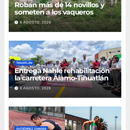
Roban más de 14 novillos y
someten a los vaqueros
6 AGOSTO, 2026
TIHUATLÁN
Entrega Nahle rehabilitación
la carretera Álamo-Tihuatlán
6 AGOSTO, 2026
GUTIÉRREZ ZAMORA