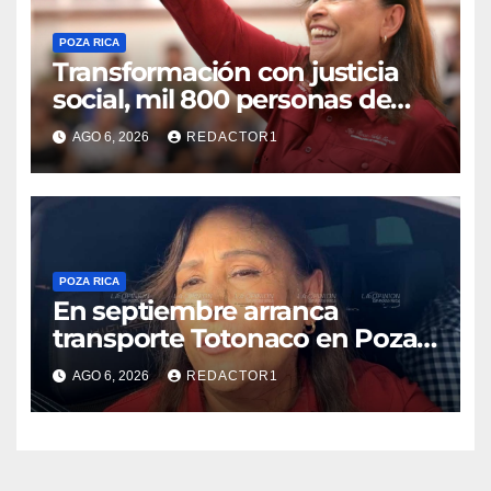
POZA RICA
Transformación con justicia
social, mil 800 personas de
siete municipios reciben
AGO 6, 2026
REDACTOR1
Apoyo a la Palabra: Rocío
Nahle
POZA RICA
En septiembre arranca
transporte Totonaco en Poza
Rica
AGO 6, 2026
REDACTOR1