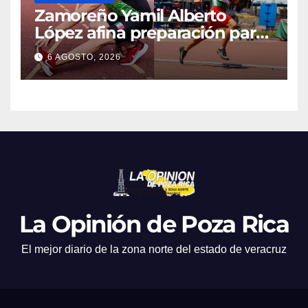
Zamoreño Yamil Alberto
López afina preparación para
participar en el Mundial
6 AGOSTO, 2026
Máster de Atletismo en Corea
del Sur
La Opinión de Poza Rica
El mejor diario de la zona norte del estado de veracruz