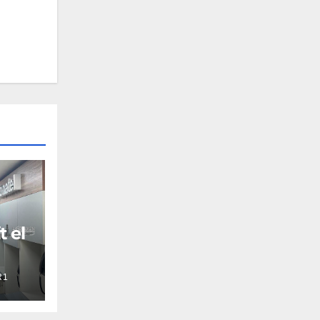
t el
R1