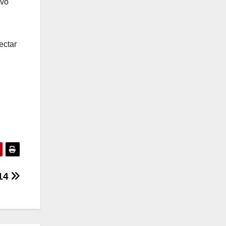
ivo
ectar
 14