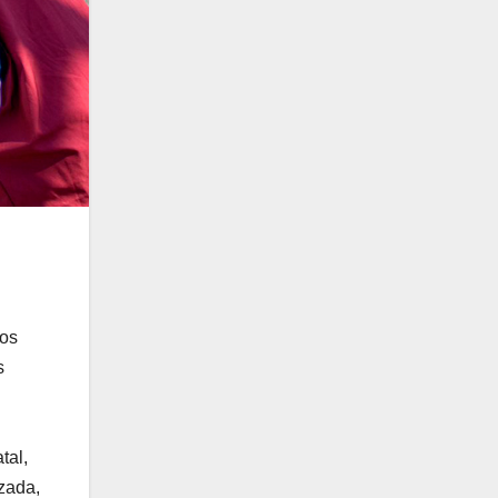
tos
s
tal,
zada,