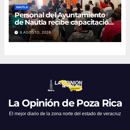
NAUTLA
Personal del Ayuntamiento
de Nautla recibe capacitación
en atención a emergencias
6 AGOSTO, 2026
La Opinión de Poza Rica
El mejor diario de la zona norte del estado de veracruz