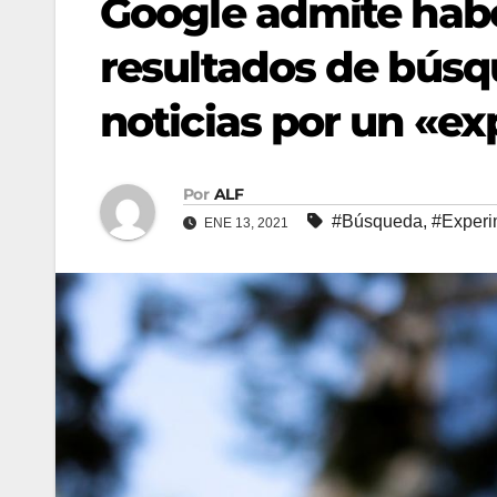
Google admite habe
resultados de búsq
noticias por un «e
Por
ALF
#Búsqueda
,
#Experi
ENE 13, 2021