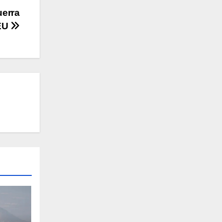
uerra
 EU