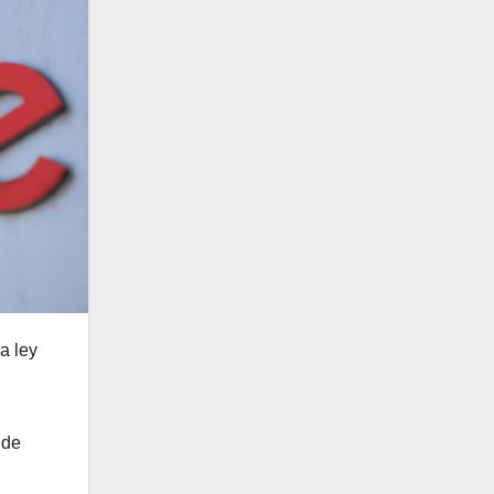
a ley
 de