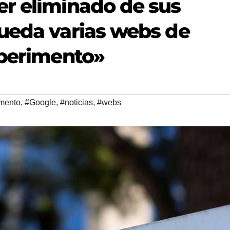
r eliminado de sus
ueda varias webs de
xperimento»
mento
,
#Google
,
#noticias
,
#webs