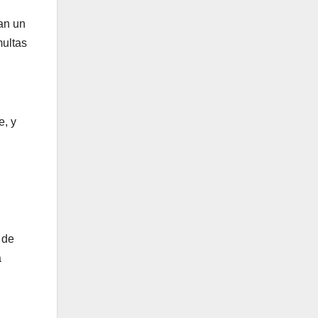
ran un
multas
e, y
 de
a