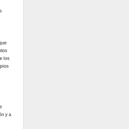
s
 que
ntos
e los
ipios
e
ón y a