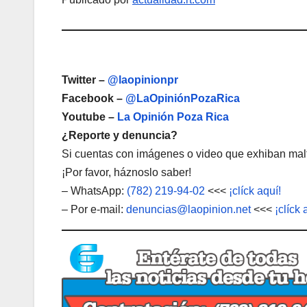
Twitter –
@laopinionpr
Facebook –
@LaOpiniónPozaRica
Youtube –
La Opinión Poza Rica
¿Reporte y denuncia?
Si cuentas con imágenes o video que exhiban malt
¡Por favor, háznoslo saber!
– WhatsApp:
(782) 219-94-02
<<<
¡clíck aquí!
– Por e-mail:
denuncias@laopinion.net
<<<
¡clíck 