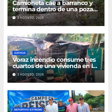
Camioneta cae a barranco y
termina dentro de una poza
en Coatzintla; conductor sale
3 AGOSTO, 2026
con golpes leves
JUSTICIA
Voraz incendio consume tres
cuartos de una vivienda en la
colonia Manuel Ávila
3 AGOSTO, 2026
Camacho
DEPORTIVO EXTREMO