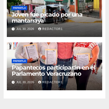
PAPANTLA
Joven fue picado por una
mantarraya
JUL 30, 2026
REDACTOR1
PAPANTLA
Papantecos participarán en el
Parlamento Veracruzano
JUL 30, 2026
REDACTOR1