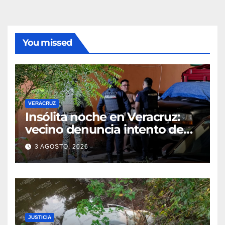
You missed
VERACRUZ
Insólita noche en Veracruz:
vecino denuncia intento de
cateo tras viralizar video
3 AGOSTO, 2026
captado por cámaras de
seguridad
JUSTICIA