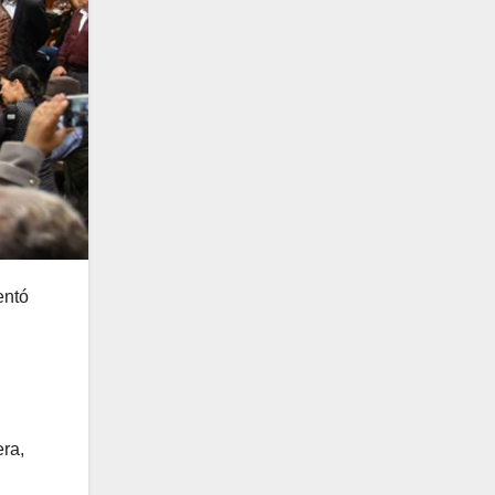
entó
era,