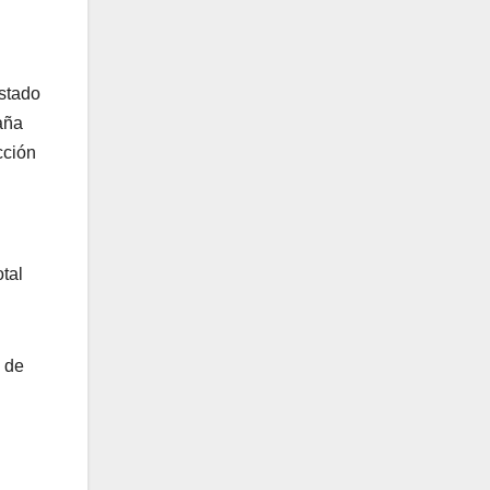
estado
aña
cción
tal
s de