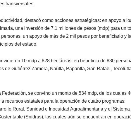
es transversales.
oductividad, destacó como acciones estratégicas: en apoyo a lo
primaria, una inversión de 7.1 millones de pesos (mdp) para un to
 personas, un apoyo de más de 2 mil pesos por beneficiario y l
cipios del estado.
 invirtieron 10 mdp a 828 hectáreas, en beneficio de 830 person
ios de Gutiérrez Zamora, Nautla, Papantla, San Rafael, Tecolutla
a Federación, se convino un monto de 534 mdp, de los cuales 
a recursos estatales para la operación de cuatro programas:
rollo Rural, Sanidad e Inocuidad Agroalimentaria y el Sistema
Sustentable (Snidrus), los cuales aún se encuentran en operaci