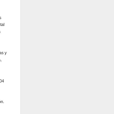
s
tal
a
as y
,
404
ón.