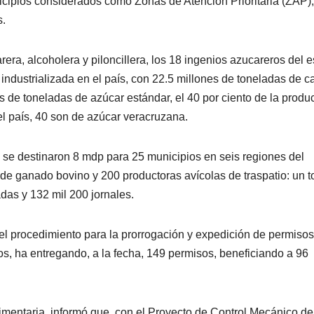
icipios considerados como Zonas de Atención Prioritaria (ZAP),
s.
era, alcoholera y piloncillera, los 18 ingenios azucareros del 
 industrializada en el país, con 22.5 millones de toneladas de c
 de toneladas de azúcar estándar, el 40 por ciento de la produ
l país, 40 son de azúcar veracruzana.
io se destinaron 8 mdp para 25 municipios en seis regiones del
de ganado bovino y 200 productoras avícolas de traspatio: un to
das y 132 mil 200 jornales.
el procedimiento para la prorrogación y expedición de permiso
s, ha entregando, a la fecha, 149 permisos, beneficiando a 96
imentaria, informó que, con el Proyecto de Control Mecánico de