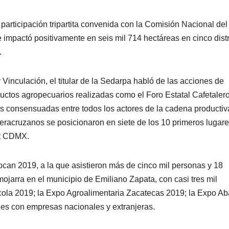
a participación tripartita convenida con la Comisión Nacional de
e impactó positivamente en seis mil 714 hectáreas en cinco distr
.
 Vinculación, el titular de la Sedarpa habló de las acciones de
uctos agropecuarios realizadas como el Foro Estatal Cafetaler
as consensuadas entre todos los actores de la cadena productiva
racruzanos se posicionaron en siete de los 10 primeros lugares
st CDMX.
ocan 2019, a la que asistieron más de cinco mil personas y 18
mojarra en el municipio de Emiliano Zapata, con casi tres mil
ola 2019; la Expo Agroalimentaria Zacatecas 2019; la Expo Aba
es con empresas nacionales y extranjeras.