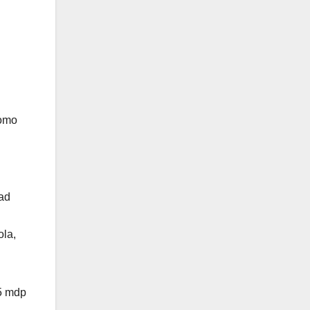
como
dad
ola,
25 mdp