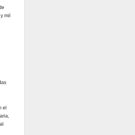
de
y mil
das
n el
aria,
al