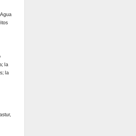
l Agua
itos
o
; la
; la
stur,