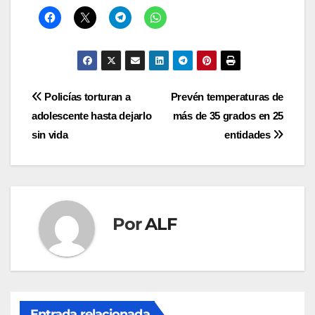
Navegación
Policías torturan a
Prevén temperaturas de
adolescente hasta dejarlo
más de 35 grados en 25
de
sin vida
entidades
entradas
Por
ALF
Entrada relacionada