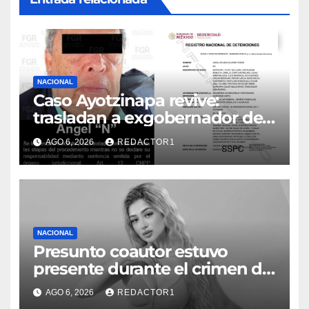
NACIONAL
Caso Ayotzinapa revive:
trasladan a exgobernador de
Guerrero a prisión federal
AGO 6, 2026
REDACTOR1
NACIONAL
Presunto coautor estuvo
presente durante el crimen de
Valeria Márquez: Fiscalía
AGO 6, 2026
REDACTOR1