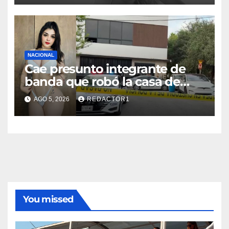
NACIONAL
Cae presunto integrante de
banda que robó la casa de
Karely Ruiz
AGO 5, 2026
REDACTOR1
You missed