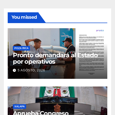
You missed
POZA RICA
Pronto demandará al Estado
por operativos
5 AGOSTO, 2026
XALAPA
Aprueba Congreso