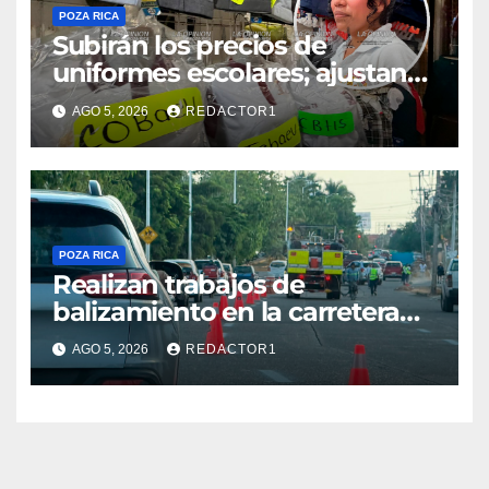
POZA RICA
Subirán los precios de
uniformes escolares; ajustan
promociones
AGO 5, 2026
REDACTOR1
POZA RICA
Realizan trabajos de
balizamiento en la carretera
Poza Rica–Cazones
AGO 5, 2026
REDACTOR1