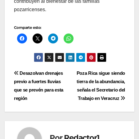
contribuyen al bienestar de las familias
pozarricenses.
Comparte esto:
Navegación
Desazolvan drenajes
Poza Rica sigue siendo
previo a fuertes lluvias
tierra de la abundancia,
de
que se prevén para esta
señala el Secretario del
entradas
región
Trabajo en Veracruz
Por
Redactor1