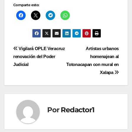
Comparte esto:
Navegación
Vigilará OPLE Veracruz
Artistas urbanos
renovación del Poder
homenajean al
de
Judicial
Totonacapan con mural en
entradas
Xalapa
Por
Redactor1