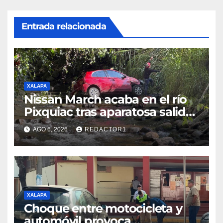
Entrada relacionada
XALAPA
Nissan March acaba en el río
Pixquiac tras aparatosa salida
de camino en la carretera
AGO 6, 2026
REDACTOR1
Briones
XALAPA
Choque entre motocicleta y
automóvil provoca