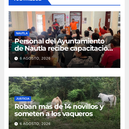
NAUTLA
Personal del Ayuntamiento
de Nautla recibe capacitación
en atención a emergencias
6 AGOSTO, 2026
JUSTICIA
Roban más de 14 novillos y
someten a los vaqueros
6 AGOSTO, 2026