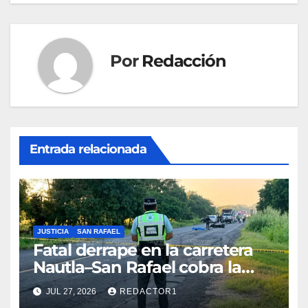
Por
Redacción
Entrada relacionada
JUSTICIA
SAN RAFAEL
Fatal derrape en la carretera
Nautla–San Rafael cobra la
vida de joven motociclista
JUL 27, 2026
REDACTOR1