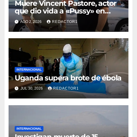
Muere Vincent Pastore, actor
que dio vida a «Pussy» en
«Los Soprano»
AGO 2, 2026
REDACTOR1
INTERNACIONAL
Uganda supera brote de ébola
JUL 30, 2026
REDACTOR1
INTERNACIONAL
Investigan muerte de 15