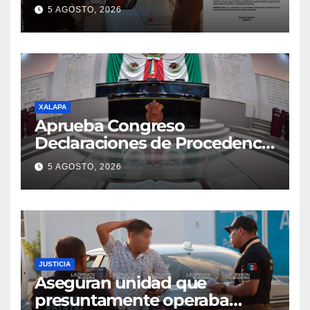
5 AGOSTO, 2026
XALAPA
Aprueba Congreso
Declaraciones de Procedencia
en contra de dos munícipes
5 AGOSTO, 2026
JUSTICIA
Aseguran unidad que
presuntamente operaba