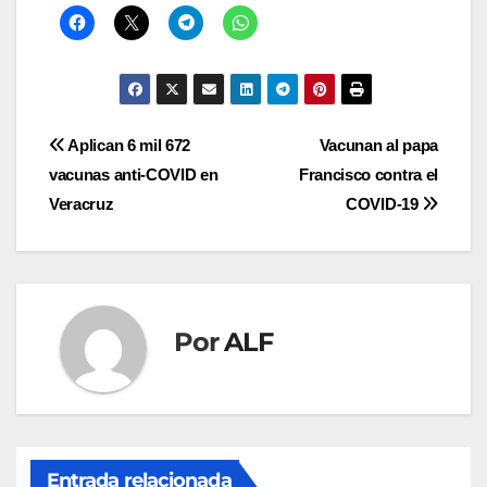
Navegación
Aplican 6 mil 672
Vacunan al papa
vacunas anti-COVID en
Francisco contra el
de
Veracruz
COVID-19
entradas
Por
ALF
Entrada relacionada