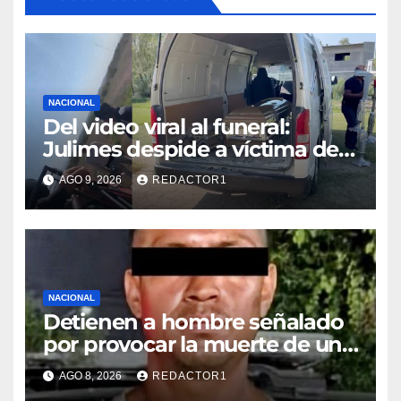
NACIONAL
Del video viral al funeral:
Julimes despide a víctima de
ataque armado
AGO 9, 2026
REDACTOR1
NACIONAL
Detienen a hombre señalado
por provocar la muerte de un
adulto mayor
AGO 8, 2026
REDACTOR1