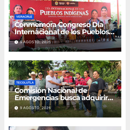
VERACRUZ
Conmemora Congreso Día
Internacional de los Pueblos
Indígenas
9 AGOSTO, 2026
TECOLUTLA
Comisión Nacional de
Emergencias busca adquirir
ambulancia para la
9 AGOSTO, 2026
subdelegación de Hueytepec