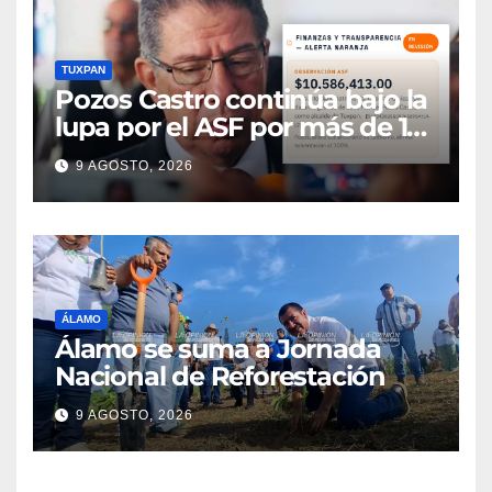
TUXPAN
Pozos Castro continúa bajo la
lupa por el ASF por más de 10
MDP
9 AGOSTO, 2026
ÁLAMO
Álamo se suma a Jornada
Nacional de Reforestación
9 AGOSTO, 2026