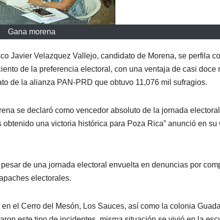
Gana morena
co Javier Velazquez Vallejo, candidato de Morena, se perfila 
iento de la preferencia electoral, con una ventaja de casi doce 
ato de la alianza PAN-PRD que obtuvo 11,076 mil sufragios.
na se declaró como vencedor absoluto de la jornada electoral
obtenido una victoria histórica para Poza Rica” anunció en su
 a pesar de una jornada electoral envuelta en denuncias por com
apaches electorales.
 en el Cerro del Mesón, Los Sauces, así como la colonia Guad
taron este tipo de incidentes, misma situación se vivió en la esc