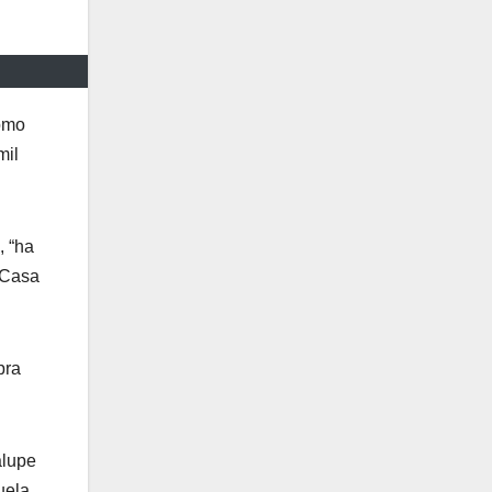
como
mil
, “ha
 Casa
pra
alupe
uela