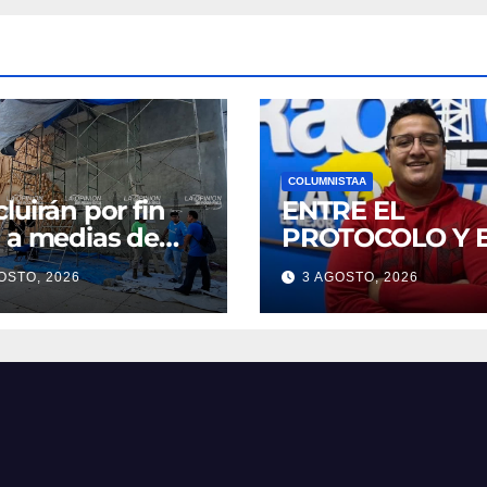
COLUMNISTAA
luirán por fin
ENTRE EL
 a medias de
PROTOCOLO Y 
 Arrieta
PROTAGONISM
OSTO, 2026
3 AGOSTO, 2026