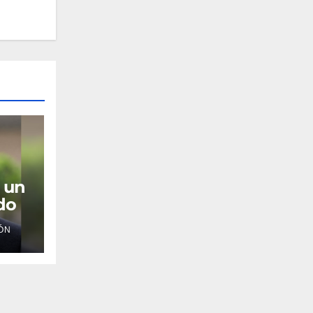
a un
do
ÓN