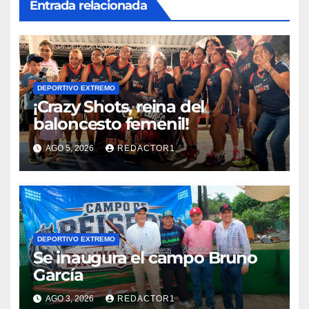
Entrada relacionada
DEPORTIVO EXTREMO
¡Crazy Shots, reina del
baloncesto femenil!
AGO 5, 2026
REDACTOR1
DEPORTIVO EXTREMO
Se inaugura el campo Bruno
García
AGO 3, 2026
REDACTOR1