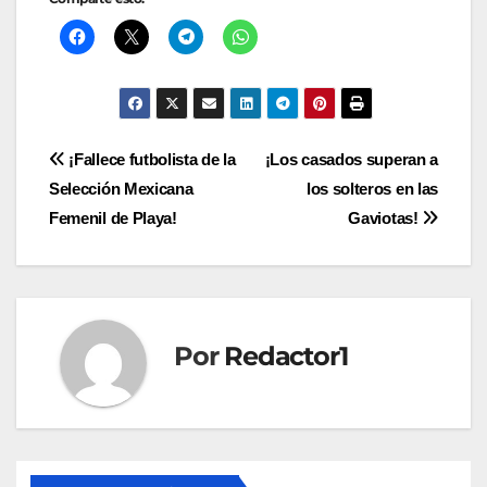
Navegación
¡Fallece futbolista de la
¡Los casados superan a
Selección Mexicana
los solteros en las
de
Femenil de Playa!
Gaviotas!
entradas
Por
Redactor1