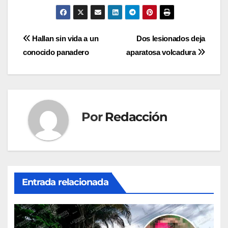
Navegación
Hallan sin vida a un
Dos lesionados deja
conocido panadero
aparatosa volcadura
de
entradas
Por
Redacción
Entrada relacionada