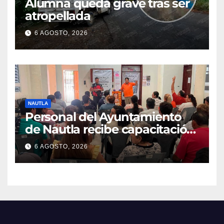
Alumna queda grave tras ser
atropellada
6 AGOSTO, 2026
NAUTLA
Personal del Ayuntamiento
de Nautla recibe capacitación
en atención a emergencias
6 AGOSTO, 2026