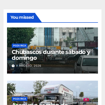
You missed
POZA RICA
Chubascos durante sábado y
domingo
8 AGOSTO, 2026
POZA RICA