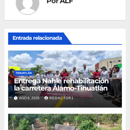
Por
ALF
Entrada relacionada
TIHUATLÁN
Entrega Nahle rehabilitación
la carretera Álamo-Tihuatlán
AGO 6, 2026
REDACTOR1