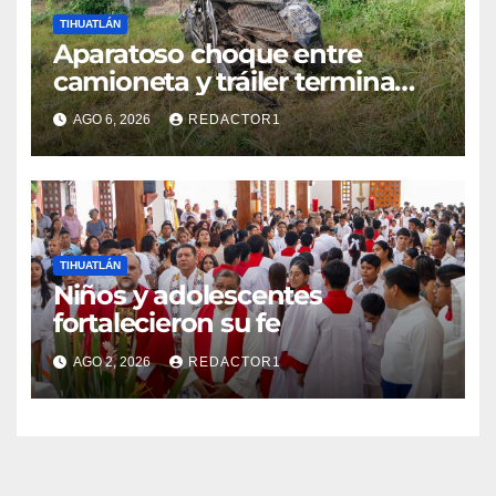
TIHUATLÁN
Aparatoso choque entre
camioneta y tráiler termina
con ambas unidades fuera de
AGO 6, 2026
REDACTOR1
la carretera en Tihuatlán
TIHUATLÁN
Niños y adolescentes
fortalecieron su fe
AGO 2, 2026
REDACTOR1