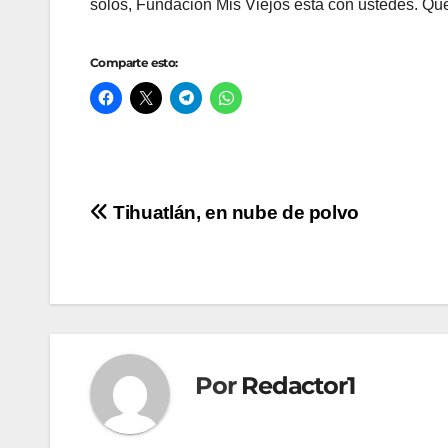
solos, Fundación Mis Viejos está con ustedes. Q
Comparte esto:
Navegación
Tihuatlán, en nube de polvo
de
entradas
Por
Redactor1