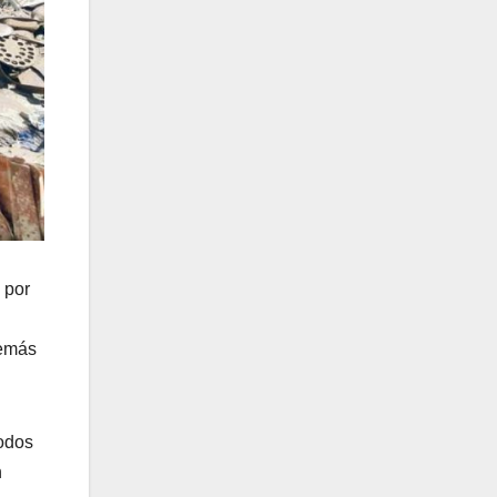
 por
demás
odos
n