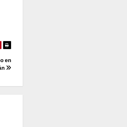
do en
lán