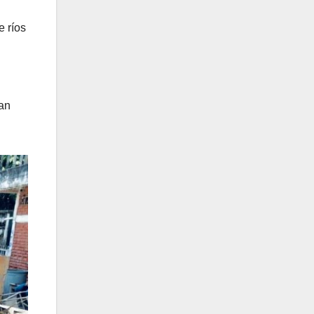
e ríos
ean