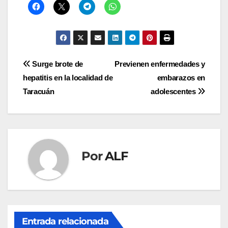
Navegación
Surge brote de
Previenen enfermedades y
hepatitis en la localidad de
embarazos en
de
Taracuán
adolescentes
entradas
Por
ALF
Entrada relacionada