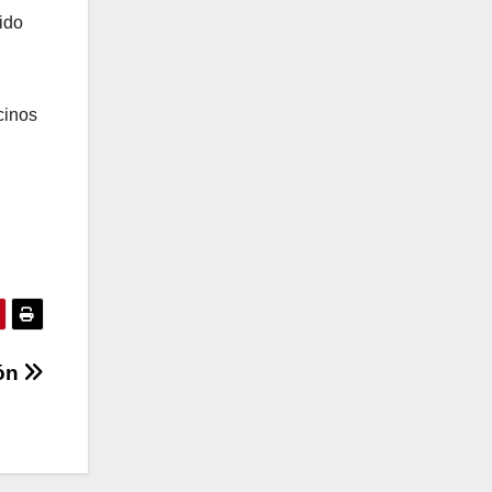
ido
cinos
ión