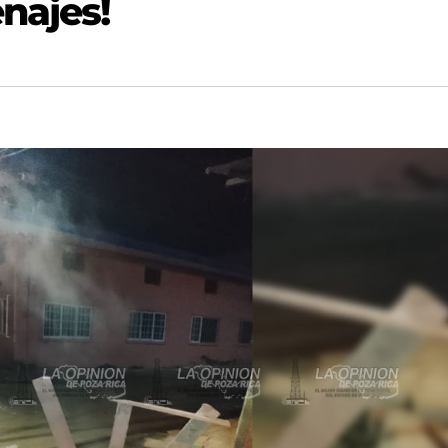
najes!