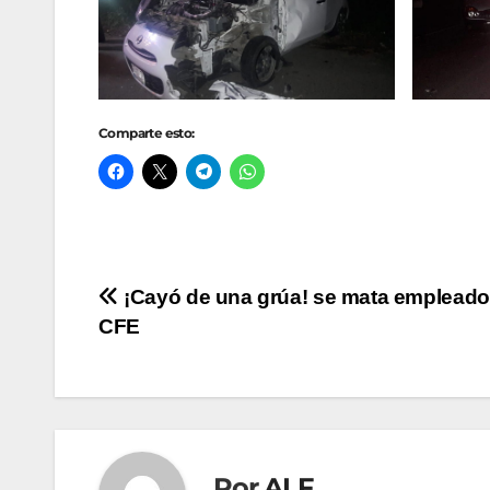
Comparte esto:
Navegación
¡Cayó de una grúa! se mata empleado 
CFE
de
entradas
Por
ALF