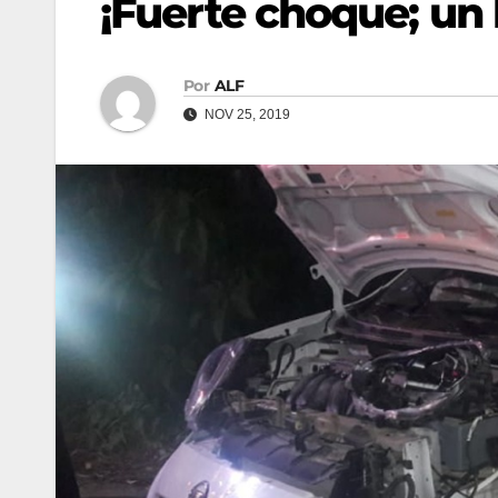
¡Fuerte choque; un 
Por
ALF
NOV 25, 2019