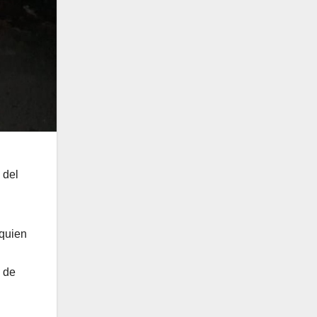
l
 del
 quien
a de