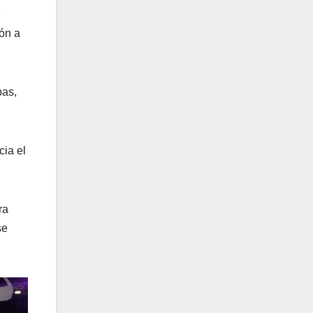
e
ón a
pas,
cia el
ra
se