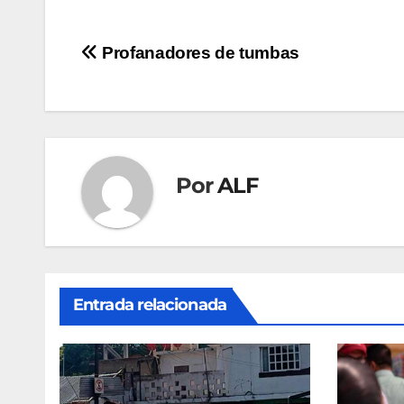
Navegación
Profanadores de tumbas
de
entradas
Por
ALF
Entrada relacionada