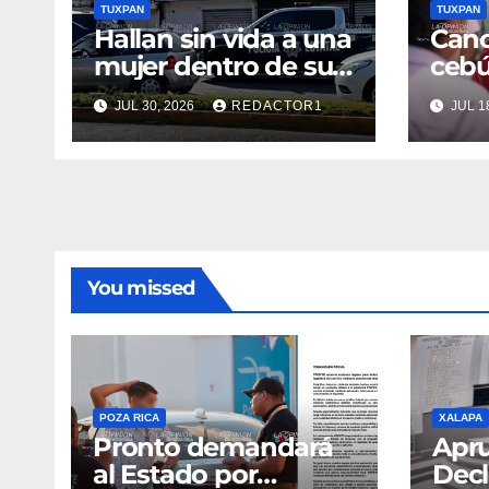
TUXPAN
TUXPAN
Hallan sin vida a una
Canc
mujer dentro de su
cebú
vivienda
toma
JUL 30, 2026
REDACTOR1
JUL 1
Nahl
You missed
POZA RICA
XALAPA
Pronto demandará
Apr
al Estado por
Decl