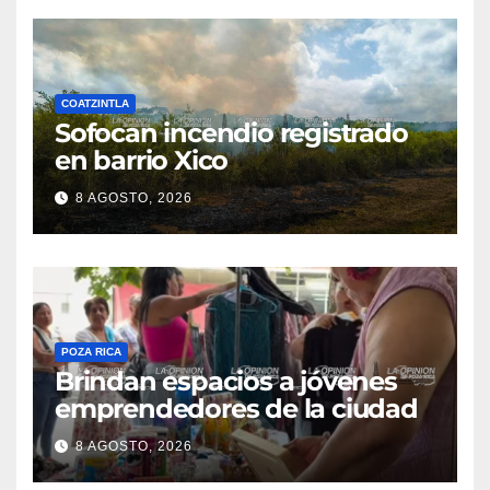
COATZINTLA
Sofocan incendio registrado
en barrio Xico
8 AGOSTO, 2026
POZA RICA
Brindan espacios a jóvenes
emprendedores de la ciudad
8 AGOSTO, 2026