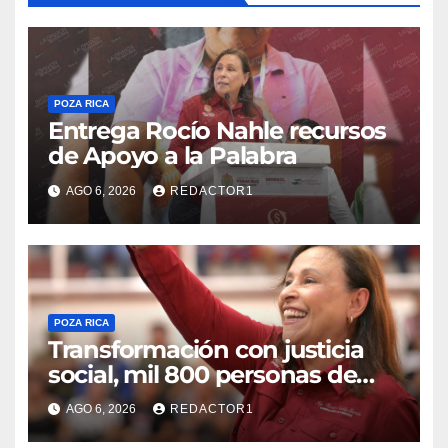
POZA RICA
Entrega Rocío Nahle recursos
de Apoyo a la Palabra
AGO 6, 2026
REDACTOR1
POZA RICA
Transformación con justicia
social, mil 800 personas de
siete municipios reciben
AGO 6, 2026
REDACTOR1
Apoyo a la Palabra: Rocío