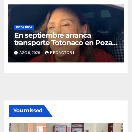
Nahle
POZA RICA
En septiembre arranca
transporte Totonaco en Poza
Rica
AGO 6, 2026
REDACTOR1
You missed