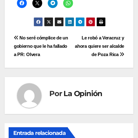
Navegación
No seré cómplice de un
Le robó a Veracruz y
gobierno que le ha fallado
ahora quiere ser alcalde
de
a PR: Olvera
de Poza Rica
entradas
Por
La Opinión
Entrada relacionada