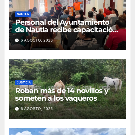
NAUTLA
Personal del Ayuntamiento
de Nautla recibe capacitación
en atención a emergencias
6 AGOSTO, 2026
JUSTICIA
Roban más de 14 novillos y
someten a los vaqueros
6 AGOSTO, 2026